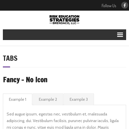
Follow Us
Our Services
TABS
Our People
Our Blog
Fancy - No Icon
Contact Us
Example 1
Example 2
Example 3
Sed augue ipsum, egestas nec, vestibulum et, malesuada
adipiscing, dui. Vestibulum facilisis, purunec pulvinar iaculis, ligula
mi congu e nunc, vitae euis mod ligula urna in dolor. Mauris