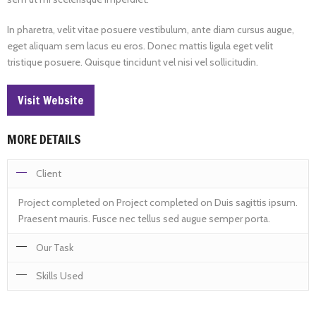
In pharetra, velit vitae posuere vestibulum, ante diam cursus augue,
eget aliquam sem lacus eu eros. Donec mattis ligula eget velit
tristique posuere. Quisque tincidunt vel nisi vel sollicitudin.
Visit Website
MORE DETAILS
Client
Project completed on Project completed on Duis sagittis ipsum.
Praesent mauris. Fusce nec tellus sed augue semper porta.
Our Task
Skills Used
Project completed on Project completed on Duis sagittis ipsum.
Praesent mauris. Fusce nec tellus sed augue semper porta.
Duis sagittis ipsum. Praesent mauris. Fusce nec tellus sed augue
Mauris massa. Vestibulum lacinia arcu eget nulla.