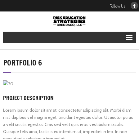
Follow Us
Our Services
PORTFOLIO 6
Our People
Our Blog
PROJECT DESCRIPTION
Contact Us
Lorem ipsum dolor sit amet, consectetur adipiscing elit. Morbi diam
nisl, dapibus vel magna eget, tincidunt egestas dolor. Ut auctor purus
a velit iaculis egestas. Cras sed velit quis eros vestibulum iaculis.
Quisque felis urna, facilisis eu interdum ut, imperdiet in leo. In non
sem ut mi scelerisque imperdiet.