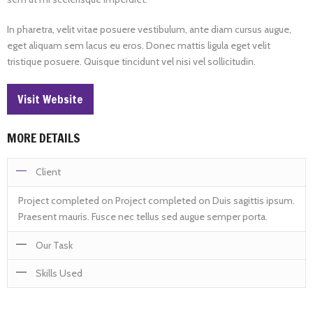
In pharetra, velit vitae posuere vestibulum, ante diam cursus augue,
eget aliquam sem lacus eu eros. Donec mattis ligula eget velit
tristique posuere. Quisque tincidunt vel nisi vel sollicitudin.
Visit Website
MORE DETAILS
Client
Project completed on Project completed on Duis sagittis ipsum.
Praesent mauris. Fusce nec tellus sed augue semper porta.
Our Task
Skills Used
Project completed on Project completed on Duis sagittis ipsum.
Praesent mauris. Fusce nec tellus sed augue semper porta.
Duis sagittis ipsum. Praesent mauris. Fusce nec tellus sed augue
Mauris massa. Vestibulum lacinia arcu eget nulla.