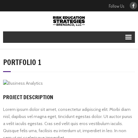
Follow Us
Our Services
PORTFOLIO 1
Our People
Our Blog
PROJECT DESCRIPTION
Contact Us
Lorem ipsum dolor sit amet, consectetur adipiscing elit. Morbi diam
nisl, dapibus vel magna eget, tincidunt egestas dolor. Ut auctor purus
a velit iaculis egestas. Cras sed velit quis eros vestibulum iaculis.
Quisque felis urna, facilisis eu interdum ut, imperdiet in leo. In non
sem ut mi scelerisque imperdiet.